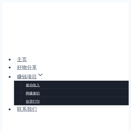
跳
到
内
容
主页
好物分享
赚钱项目
被动收入
网赚兼职
按需打印
联系我们