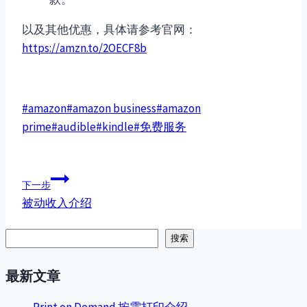
以及其他优惠，具体请参考官网：
https://amzn.to/2OECF8b
文
#
amazon
#
amazon business
#
amazon
章
prime
#
audible
#
kindle
#
免费服务
标
签：
文
下一步
被动收入介绍
章
导
搜索
搜索
航
最新文章
Print on Demand 按需打印介绍